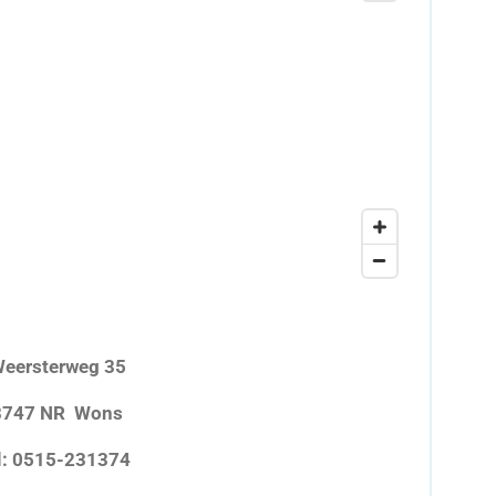
eersterweg 35
8747 NR Wons
l: 0515-231374