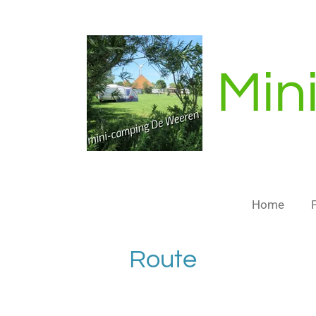
Ga
direct
naar
de
Min
hoofdinhoud
Home
Route